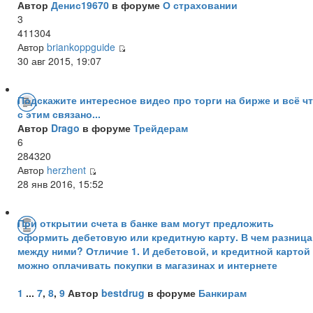
Автор
Денис19670
в форуме
О страховании
3
411304
Автор
briankoppguide
30 авг 2015, 19:07
Подскажите интересное видео про торги на бирже и всё ч
с этим связано...
Автор
Drago
в форуме
Трейдерам
6
284320
Автор
herzhent
28 янв 2016, 15:52
При открытии счета в банке вам могут предложить
оформить дебетовую или кредитную карту. В чем разница
между ними? Отличие 1. И дебетовой, и кредитной картой
можно оплачивать покупки в магазинах и интернете
1
...
7
,
8
,
9
Автор
bestdrug
в форуме
Банкирам