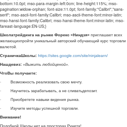
bottom:10.0pt; mso-para-margin-left:0cm; line-height:115%; mso-
pagination:widow-orphan; font-size:11.0pt; font-family:"Calibri","sans-
serif"; mso-ascii-font-family:Calibri; mso-ascii-theme-font:minor-latin;
mso-hansi-font-family:Calibri; mso-hansi-theme-font:minor-latin; mso-
fareast-language:EN-US;}
Школатрейдинга на рынке Форекс «Ниндзя»
приглашает всех
желающихпройти уникальный авторский обучающий курс торговли
валютой.
СтраничкаШколы:
https://sites.google.com/site/ninjalearn/
Нашдевиз:
«Выжить любойценой».
ЧтоВы получаете:
·
Возможность реализовать свою мечту.
·
Научитесь зарабатывать, а не сливатьдепозит.
·
Приобретете навыки видения рынка.
·
Изучите методы успешной торговли.
Внимание!
Подобной Школы нет на просторах Рунета!