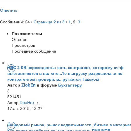
Ответить
Сообщений: 24 •
Страница
2
из
3
•
1
,
2
,
3
Похожие темы
Ответов
Просмотров
Последнее сообщение
НДС 2 КВ нерезиденты: есть контрагент, которому сч-ф
выставляются в валюте...1с выгрузку разрешила..и по
контрагентам проверила...ругается Такском
Автор
ZlobEn
в форуме
Бухгалтеру
3
521451
Автор
DpoHro
17 авг 2015, 12:27
Фондовый рынок, рынок недвижимости, бизнес в интернет
Кто хочет разобраться или кто уже там, ПИШИТЕ