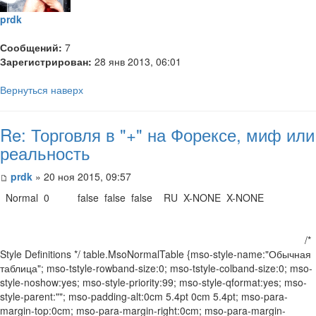
prdk
Сообщений:
7
Зарегистрирован:
28 янв 2013, 06:01
Вернуться наверх
Re: Торговля в "+" на Форексе, миф или
реальность
prdk
» 20 ноя 2015, 09:57
Normal 0 false false false RU X-NONE X-NONE
/*
Style Definitions */ table.MsoNormalTable {mso-style-name:"Обычная
таблица"; mso-tstyle-rowband-size:0; mso-tstyle-colband-size:0; mso-
style-noshow:yes; mso-style-priority:99; mso-style-qformat:yes; mso-
style-parent:""; mso-padding-alt:0cm 5.4pt 0cm 5.4pt; mso-para-
margin-top:0cm; mso-para-margin-right:0cm; mso-para-margin-